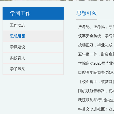
思想引领
学团工作
工作动态
严考纪、正考风，守
筑牢安全防线，学院
思想引领
拨穗正冠，毕业礼成！
学风建设
五年磨一剑，甜蜜启新
实践育人
学院启动2026届毕
学子风采
口腔医学院举办“粽承
【校企携手，筑梦口
团旗领航青春路，初心
我院顺利举行“指尖
科普义诊进社区！这